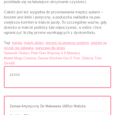
przekłada się na łatwiejsze utrzymanie czystości.
Całość jest też wygodna do przestawiania między autami –
booster jest lekki i poręczny, a poduszka nakładka na pas
zwiększa komfort w trakcie jazdy. To szczególnie ważne, gdy
dziecko w trakcie podróży lubi odpoczywać, a rodzic chce
ograniczyć liczbę przerw wynikających z dyskomfortu.
Tagi:
kamila
,
miasto dzieci
,
prezent na pierwsze urodziny
,
prezent na
roczek nie zabawka
,
warszawa dla dzieci
Nawigacja
Śpiworek Otulacz Petit Ours Brązowy 6 9 Miesięcy
Mattel Mega Construx Zestaw Klocków Gra O Tron: Żelazny Tron
wpisu
Gkm68
zzzzz
Zestaw Artystyczny Do Malowania 168Szt Walizka