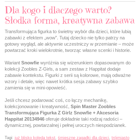
Dla kogo i dlaczego warto?
Słodka forma, kreatywna zabawa
Transformująca figurka to świetny wybór dla dzieci, które lubią
zabawki z efektem „wow”. Tutaj dziecko nie tylko patrzy na
gotowy wygląd, ale aktywnie uczestniczy w przemianie – może
powtarzać kroki wielokrotnie, tworząc własne scenki i historie.
Wariant
Snowfie
wyróżnia się wizerunkiem dopasowanym do
kolekcji Zoobles Z-Girls, a sam zestaw z Happitat dodaje
zabawie kontekstu. Figurki z serii są kolorowe, mają odważne
wzory i detale, więc nawet krótka sesja zabawy szybko
zamienia się w mini-opowieść.
Jeśli chcesz podarować coś, co łączy mechanikę,
kolekcjonowanie i kreatywność,
Spin Master Zoobles
Transformująca Figurka Z Girlz Snowfie + Akcesoria
Happitat 20134946
oferuje dokładnie taki rodzaj radości –
dynamicznej, powtarzalnej i pełnej uroczych niespodzianek.
Tagi:
już blisko kolęda tekst
,
śmieszne zagadki dla dzieci
,
trójmiasto