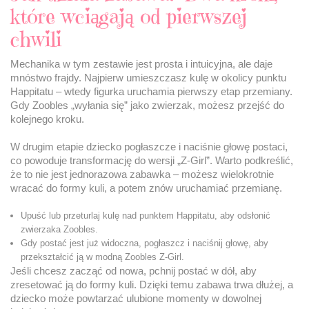
które wciągają od pierwszej
chwili
Mechanika w tym zestawie jest prosta i intuicyjna, ale daje
mnóstwo frajdy. Najpierw umieszczasz kulę w okolicy punktu
Happitatu – wtedy figurka uruchamia pierwszy etap przemiany.
Gdy Zoobles „wyłania się” jako zwierzak, możesz przejść do
kolejnego kroku.
W drugim etapie dziecko pogłaszcze i naciśnie głowę postaci,
co powoduje transformację do wersji „Z-Girl”. Warto podkreślić,
że to nie jest jednorazowa zabawka – możesz wielokrotnie
wracać do formy kuli, a potem znów uruchamiać przemianę.
Upuść lub przeturlaj kulę nad punktem Happitatu, aby odsłonić
zwierzaka Zoobles.
Gdy postać jest już widoczna, pogłaszcz i naciśnij głowę, aby
przekształcić ją w modną Zoobles Z-Girl.
Jeśli chcesz zacząć od nowa, pchnij postać w dół, aby
zresetować ją do formy kuli. Dzięki temu zabawa trwa dłużej, a
dziecko może powtarzać ulubione momenty w dowolnej