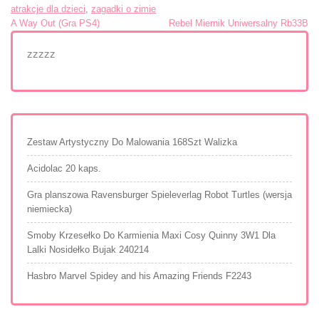
atrakcje dla dzieci
,
zagadki o zimie
Nawigacja
A Way Out (Gra PS4)
Rebel Miernik Uniwersalny Rb33B
wpisu
zzzzz
Zestaw Artystyczny Do Malowania 168Szt Walizka
Acidolac 20 kaps.
Gra planszowa Ravensburger Spieleverlag Robot Turtles (wersja
niemiecka)
Smoby Krzesełko Do Karmienia Maxi Cosy Quinny 3W1 Dla
Lalki Nosidełko Bujak 240214
Hasbro Marvel Spidey and his Amazing Friends F2243