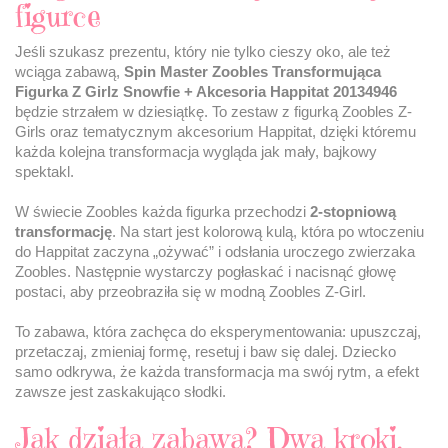
figurce
Jeśli szukasz prezentu, który nie tylko cieszy oko, ale też
wciąga zabawą,
Spin Master Zoobles Transformująca
Figurka Z Girlz Snowfie + Akcesoria Happitat 20134946
będzie strzałem w dziesiątkę. To zestaw z figurką Zoobles Z-
Girls oraz tematycznym akcesorium Happitat, dzięki któremu
każda kolejna transformacja wygląda jak mały, bajkowy
spektakl.
W świecie Zoobles każda figurka przechodzi
2-stopniową
transformację
. Na start jest kolorową kulą, która po wtoczeniu
do Happitat zaczyna „ożywać” i odsłania uroczego zwierzaka
Zoobles. Następnie wystarczy pogłaskać i nacisnąć głowę
postaci, aby przeobraziła się w modną Zoobles Z-Girl.
To zabawa, która zachęca do eksperymentowania: upuszczaj,
przetaczaj, zmieniaj formę, resetuj i baw się dalej. Dziecko
samo odkrywa, że każda transformacja ma swój rytm, a efekt
zawsze jest zaskakująco słodki.
Jak działa zabawa? Dwa kroki,