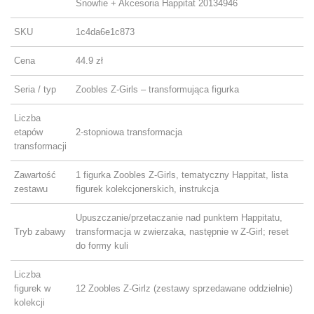
Snowfie + Akcesoria Happitat 20134946
SKU
1c4da6e1c873
Cena
44.9 zł
Seria / typ
Zoobles Z-Girls – transformująca figurka
Liczba
etapów
2-stopniowa transformacja
transformacji
Zawartość
1 figurka Zoobles Z-Girls, tematyczny Happitat, lista
zestawu
figurek kolekcjonerskich, instrukcja
Upuszczanie/przetaczanie nad punktem Happitatu,
Tryb zabawy
transformacja w zwierzaka, następnie w Z-Girl; reset
do formy kuli
Liczba
figurek w
12 Zoobles Z-Girlz (zestawy sprzedawane oddzielnie)
kolekcji