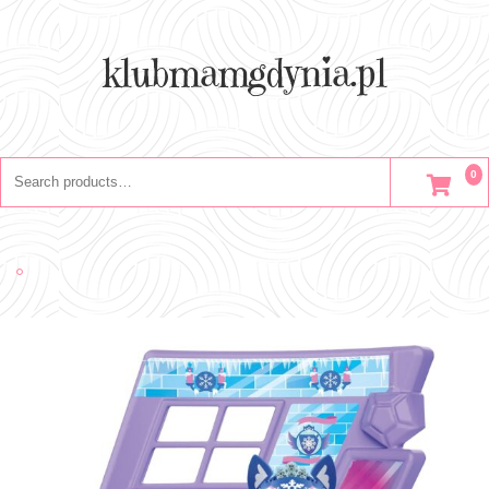
Skip
to
content
klubmamgdynia.pl
Search
0
for: