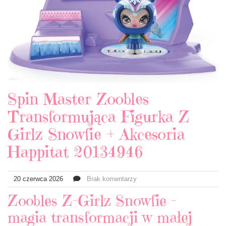
Spin Master Zoobles
Transformująca Figurka Z
Girlz Snowfie + Akcesoria
Happitat 20134946
20 czerwca 2026
Brak komentarzy
Zoobles Z-Girlz Snowfie –
magia transformacji w małej