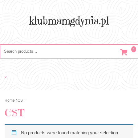
Skip
to
content
klubmamgdynia.pl
Search
0
for:
Home
/ CST
CST
No products were found matching your selection.