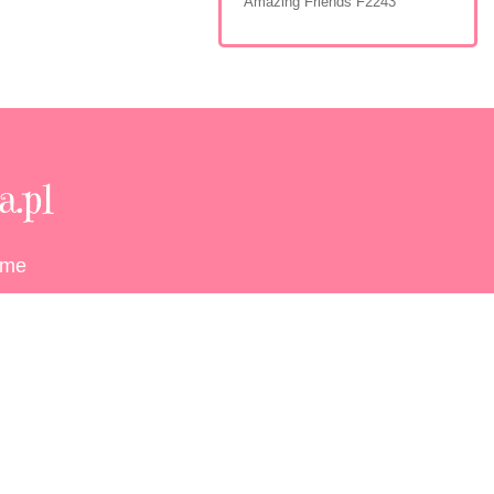
Amazing Friends F2243
.pl
eme