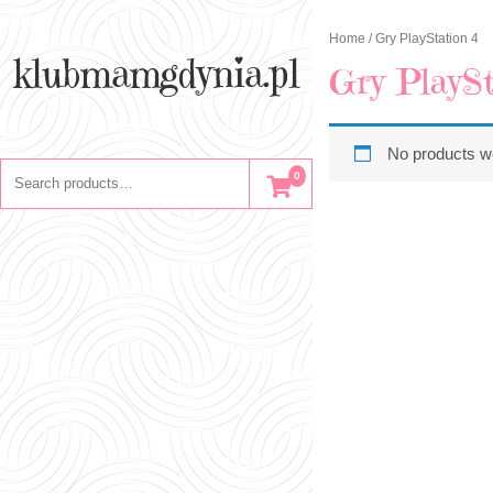
Skip
to
Home
/ Gry PlayStation 4
content
klubmamgdynia.pl
Gry PlaySt
No products we
Search
0
for: