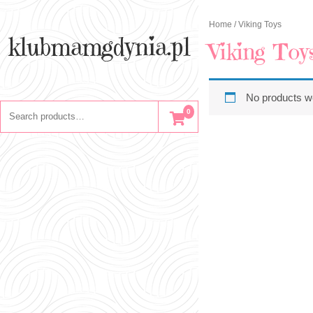
Skip
to
Home
/ Viking Toys
content
klubmamgdynia.pl
Viking Toy
No products we
Search
0
for: