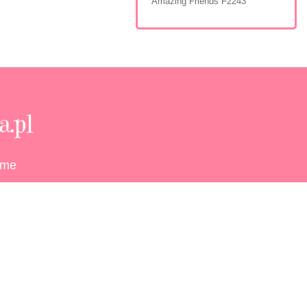
Amazing Friends F2243
.pl
eme