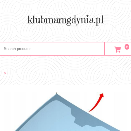
Skip
to
content
klubmamgdynia.pl
Search
0
for: