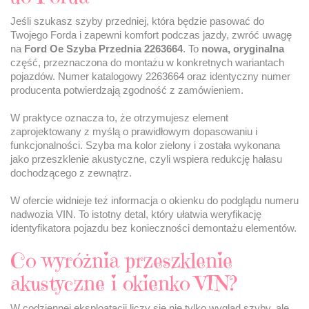
Jeśli szukasz szyby przedniej, która będzie pasować do
Twojego Forda i zapewni komfort podczas jazdy, zwróć uwagę
na
Ford Oe Szyba Przednia 2263664
. To
nowa, oryginalna
część, przeznaczona do montażu w konkretnych wariantach
pojazdów. Numer katalogowy 2263664 oraz identyczny numer
producenta potwierdzają zgodność z zamówieniem.
W praktyce oznacza to, że otrzymujesz element
zaprojektowany z myślą o prawidłowym dopasowaniu i
funkcjonalności. Szyba ma kolor zielony i została wykonana
jako przeszklenie akustyczne, czyli wspiera redukcję hałasu
dochodzącego z zewnątrz.
W ofercie widnieje też informacja o okienku do podglądu numeru
nadwozia VIN. To istotny detal, który ułatwia weryfikację
identyfikatora pojazdu bez konieczności demontażu elementów.
Co wyróżnia przeszklenie
akustyczne i okienko VIN?
W codziennej eksploatacji liczy się nie tylko wygląd szyby, ale