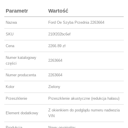
Parametr
Wartość
Nazwa
Ford Oe Szyba Przednia 2263664
SKU
210f202bc6ef
Cena
2266.89 zł
Numer katalogowy
2263664
części
Numer producenta
2263664
Kolor
Zielony
Przeszklenie
Przeszklenie akustyczne (redukcja hałasu)
Z okienkiem do podglądu numeru nadwozia
Element dodatkowy
VIN
Produkcja
Nowy oryginalny