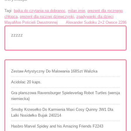
Tagi:
bajka do czytania na dobranoc
,
milan imie
,
prezent dla rocznego
chłopca
,
prezent dla rocznej dziewczynki
,
zgadywanki dla dzieci
Nawigacja
MayaMoo Pościeli Dwustronnej
Alexander Sudoku 2×2 Owoce 2286
wpisu
zzzzz
Zestaw Artystyczny Do Malowania 168Szt Walizka
Acidolac 20 kaps.
Gra planszowa Ravensburger Spieleverlag Robot Turtles (wersja
niemiecka)
Smoby Krzesełko Do Karmienia Maxi Cosy Quinny 3W1 Dla
Lalki Nosidełko Bujak 240214
Hasbro Marvel Spidey and his Amazing Friends F2243