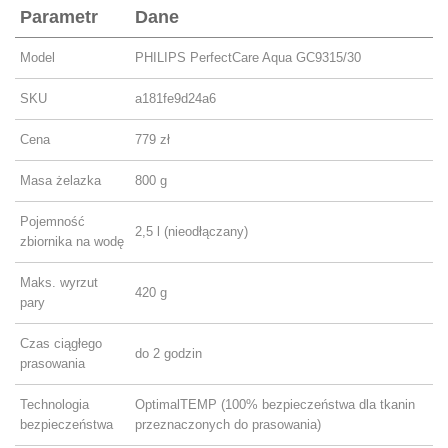
Parametr
Dane
Model
PHILIPS PerfectCare Aqua GC9315/30
SKU
a181fe9d24a6
Cena
779 zł
Masa żelazka
800 g
Pojemność
2,5 l (nieodłączany)
zbiornika na wodę
Maks. wyrzut
420 g
pary
Czas ciągłego
do 2 godzin
prasowania
Technologia
OptimalTEMP (100% bezpieczeństwa dla tkanin
bezpieczeństwa
przeznaczonych do prasowania)