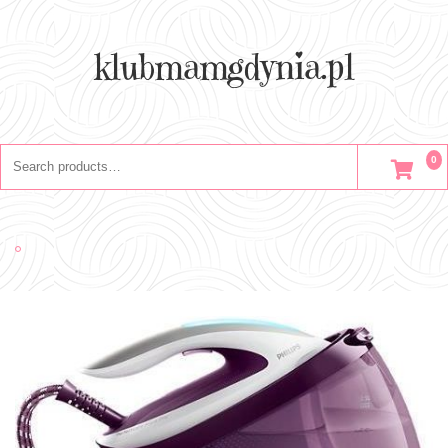
Skip
to
content
klubmamgdynia.pl
Search
0
for: