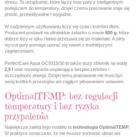
stresu. To urządzenie, które łączy moc pary z inteligentnym
podejściem do temperatury, dzięki czemu prasowanie staje się
proste, przewidywalne i wygodne.
W codziennym użytkowaniu liczy się czas i komfort dłoni.
Producent postawił na ultralekkie żelazko o masie
800 g
, które
dobrze leży w ręku i łatwo przesuwa się po materiale. A silny
wyrzut pary pomaga uporać się nawet z trudniejszymi
zagnieceniami.
PerfectCare Aqua GC9315/30 to także duży zbiornik na wodę
2,5 l
oraz rozwiązania wspierające bezpieczeństwo i
oszczędność energii. Dzięki temu prasowanie nie musi być
serią krótkich przestojów ani ciągłym pilnowaniem ustawień.
OptimalTEMP: bez regulacji
temperatury i bez ryzyka
przypalenia
Największa zaleta tego modelu to
technologia OptimalTEMP
.
W praktyce oznacza to, że nie musisz sortować ubrań ani