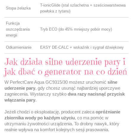
T-ionicGlide (stal szlachetna + sześciowarstwowa
Stopa żelazka
powłoka z tytanu)
Funkcja
oszczędzania
Tryb ECO (do 45% mniejszy pobór mocy)
energii
Odkamienianie
EASY DE-CALC + wskaźnik i sygnał dźwiękowy
Jak działa silne uderzenie pary i
jak dbać o generator na co dzień
W PerfectCare Aqua GC9315/30 możesz uruchomić
silne
uderzenie pary
, gdy chcesz usunąć najbardziej uporczywe
zagniecenia. Wystarczy szybko
dwa razy nacisnąć przycisk
włączania pary
.
Jeżeli chodzi o eksploatację, producent zaleca
opróżnianie
zbiornika wody po każdym użyciu
, co ma pomóc w
utrzymaniu żywotności urządzenia. To drobny nawyk, który
realnie wpływa na komfort kolejnych sesji prasowania.