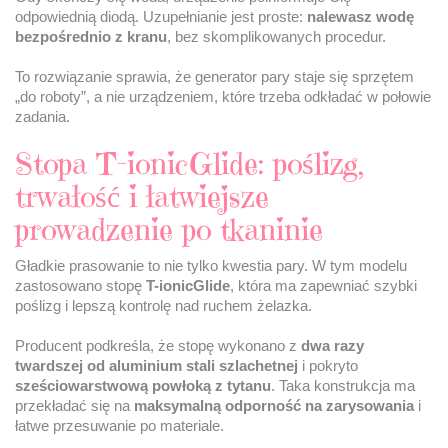
odpowiednią diodą. Uzupełnianie jest proste:
nalewasz wodę
bezpośrednio z kranu
, bez skomplikowanych procedur.
To rozwiązanie sprawia, że generator pary staje się sprzętem
„do roboty”, a nie urządzeniem, które trzeba odkładać w połowie
zadania.
Stopa T-ionicGlide: poślizg,
trwałość i łatwiejsze
prowadzenie po tkaninie
Gładkie prasowanie to nie tylko kwestia pary. W tym modelu
zastosowano stopę
T-ionicGlide
, która ma zapewniać szybki
poślizg i lepszą kontrolę nad ruchem żelazka.
Producent podkreśla, że stopę wykonano z
dwa razy
twardszej od aluminium stali szlachetnej
i pokryto
sześciowarstwową powłoką z tytanu
. Taka konstrukcja ma
przekładać się na
maksymalną odporność na zarysowania
i
łatwe przesuwanie po materiale.