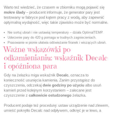
Warto też wiedzieć, że czasem w zbiorniku mogą pojawić się
mokre ślady
– producent informuje, że generator pary jest
testowany w fabryce pod kątem pracy z wodą, aby zapewnić
optymalną wydajność, więc takie zjawisko może być normalne.
Nie sortuj ubrań i nie ustawiaj temperatury – działa OptimalTEMP.
Uderzenie pary do 420 g pomaga w trudnych zagniecieniach.
Prasowanie w pionie ułatwia odświeżanie firanek i wiszących ubrań.
Ważne wskazówki po
odkamienianiu: wskaźnik Decalc
i opóźniona para
Gdy na żelazku miga wskaźnik
Decalc
, oznacza to
konieczność usunięcia kamienia. Zanim przystąpisz do
czyszczenia, odczekaj
dwie godziny po użyciu
albo usuń
kamień przed kolejnym korzystaniem – zalecane jest
czyszczenie z
całkowicie ostudzonego
żelazka.
Producent podaje też procedurę: ustaw urządzenie nad zlewem,
umieść pokrętło Decalc nad odpływem, odkręć je w lewo, a