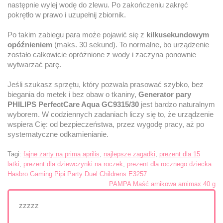
następnie wylej wodę do zlewu. Po zakończeniu zakręć
pokrętło w prawo i uzupełnij zbiornik.
Po takim zabiegu para może pojawić się z
kilkusekundowym
opóźnieniem
(maks. 30 sekund). To normalne, bo urządzenie
zostało całkowicie opróżnione z wody i zaczyna ponownie
wytwarzać parę.
Jeśli szukasz sprzętu, który pozwala prasować szybko, bez
biegania do metek i bez obaw o tkaniny,
Generator pary
PHILIPS PerfectCare Aqua GC9315/30
jest bardzo naturalnym
wyborem. W codziennych zadaniach liczy się to, że urządzenie
wspiera Cię: od bezpieczeństwa, przez wygodę pracy, aż po
systematyczne odkamienianie.
Tagi:
fajne żarty na prima aprilis
,
najlepsze zagadki
,
prezent dla 15
latki
,
prezent dla dziewczynki na roczek
,
prezent dla rocznego dziecka
Nawigacja
Hasbro Gaming Pipi Party Duel Childrens E3257
PAMPA Maść arnikowa arnimax 40 g
wpisu
zzzzz