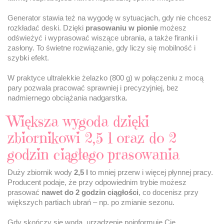
Generator stawia też na wygodę w sytuacjach, gdy nie chcesz
rozkładać deski. Dzięki
prasowaniu w pionie
możesz
odświeżyć i wyprasować wiszące ubrania, a także firanki i
zasłony. To świetne rozwiązanie, gdy liczy się mobilność i
szybki efekt.
W praktyce ultralekkie żelazko (800 g) w połączeniu z mocą
pary pozwala pracować sprawniej i precyzyjniej, bez
nadmiernego obciążania nadgarstka.
Większa wygoda dzięki
zbiornikowi 2,5 l oraz do 2
godzin ciągłego prasowania
Duży zbiornik wody
2,5 l
to mniej przerw i więcej płynnej pracy.
Producent podaje, że przy odpowiednim trybie możesz
prasować
nawet do 2 godzin ciągłości
, co docenisz przy
większych partiach ubrań – np. po zmianie sezonu.
Gdy skończy się woda, urządzenie poinformuje Cię