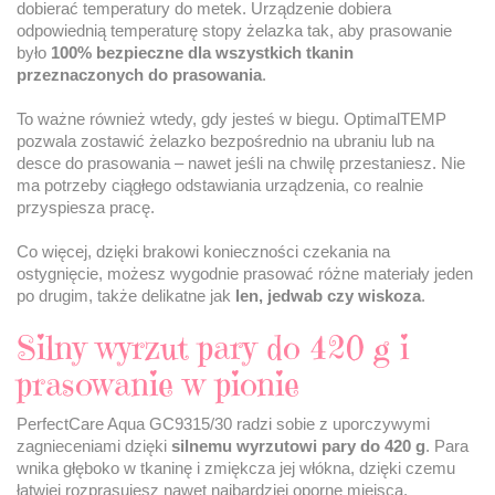
dobierać temperatury do metek. Urządzenie dobiera
odpowiednią temperaturę stopy żelazka tak, aby prasowanie
było
100% bezpieczne dla wszystkich tkanin
przeznaczonych do prasowania
.
To ważne również wtedy, gdy jesteś w biegu. OptimalTEMP
pozwala zostawić żelazko bezpośrednio na ubraniu lub na
desce do prasowania – nawet jeśli na chwilę przestaniesz. Nie
ma potrzeby ciągłego odstawiania urządzenia, co realnie
przyspiesza pracę.
Co więcej, dzięki brakowi konieczności czekania na
ostygnięcie, możesz wygodnie prasować różne materiały jeden
po drugim, także delikatne jak
len, jedwab czy wiskoza
.
Silny wyrzut pary do 420 g i
prasowanie w pionie
PerfectCare Aqua GC9315/30 radzi sobie z uporczywymi
zagnieceniami dzięki
silnemu wyrzutowi pary do 420 g
. Para
wnika głęboko w tkaninę i zmiękcza jej włókna, dzięki czemu
łatwiej rozprasujesz nawet najbardziej oporne miejsca.