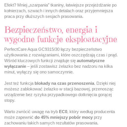
Efekt? Mniej „szarpania” tkaniny, łatwiejsze przejeżdżanie po
kołnierzach, szwach i innych detalach oraz przyjemniejsza
praca przy dłuższych sesjach prasowania.
Bezpieczeństwo, energia i
wygodne funkcje eksploatacyjne
PerfectCare Aqua GC9315/30 łączy bezpieczeństwo
użytkowania z rozwiązaniami, które oszczędzają czas i prąd.
Wśród kluczowych funkcji znajduje się
automatyczne
wyłączanie
– jeśli zostawisz żelazko bez nadzoru na kilka
minut, wyłączy się ono samoczynnie.
Jest też funkcja
blokady na czas przenoszenia
. Dzięki niej
możesz zablokować żelazko w stacji bazowej, przenosząc
urządzenie bez ryzyka przypadkowego dotknięcia gorącej
stopy.
Warto zwrócić uwagę na tryb
EC0
, który według producenta
może zapewnić
do 45% mniejszy pobór mocy
przy
zachowaniu takich samych rezultatów prasowania.