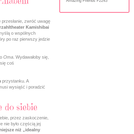
llabelli
Amazing Friends F2243
e przesłanie, zwróć uwagę
Erzahltheater Kamishibai
 myślą o wspólnych
ry po raz pierwszy jedzie
do
Oma
. Wydawałoby się,
się coś
m
przystanku. A
 musi wysiąść i poradzić
 do siebie
ebie, przez zaskoczenie,
 nie było częścią jej
iejsze niż „idealny