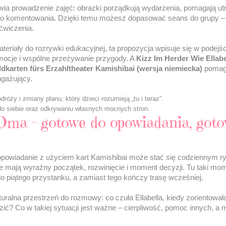
wia prowadzenie zajęć: obrazki porządkują wydarzenia, pomagają ut
 komentowania. Dzięki temu możesz dopasować seans do grupy – o
ćwiczenia.
materiały do rozrywki edukacyjnej, ta propozycja wpisuje się w podejś
emocje i wspólne przeżywanie przygody. A
Kizz Im Herder Wie Ellabel
dkarten fürs Erzahltheater Kamishibai (wersja niemiecka)
pomaga
ngażujący.
óży i zmiany planu, który dzieci rozumieją „tu i teraz”.
do siebie oraz odkrywaniu własnych mocnych stron.
 Oma – gotowe do opowiadania, got
opowiadanie z użyciem kart Kamishibai może stać się codziennym ryt
óre mają wyraźny początek, rozwinięcie i moment decyzji. Tu taki mom
o piątego przystanku, a zamiast tego kończy trasę wcześniej.
uralna przestrzeń do rozmowy: co czuła Ellabella, kiedy zorientowała 
ić? Co w takiej sytuacji jest ważne – cierpliwość, pomoc innych, a