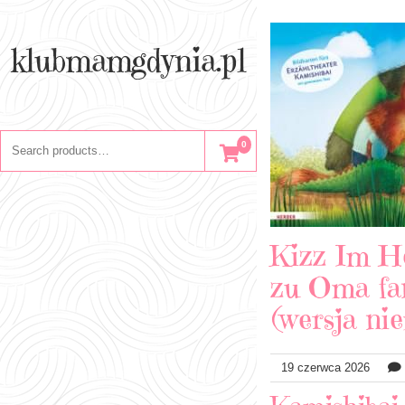
Skip
to
content
klubmamgdynia.pl
Search
0
for:
Kizz Im He
zu Oma fan
(wersja ni
19 czerwca 2026