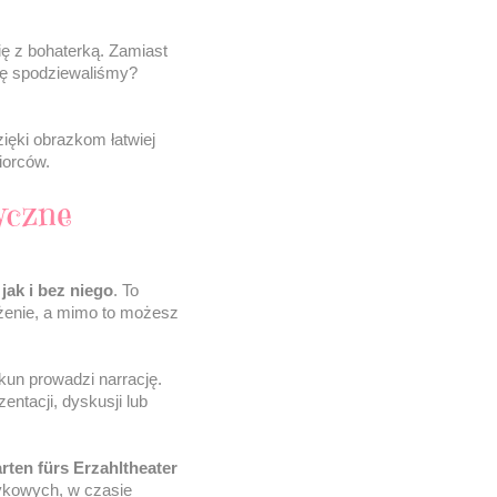
ię z bohaterką. Zamiast
się spodziewaliśmy?
ięki obrazkom łatwiej
iorców.
tyczne
ak i bez niego
. To
ażenie, a mimo to możesz
ekun prowadzi narrację.
entacji, dyskusji lub
rten fürs Erzahltheater
ykowych, w czasie