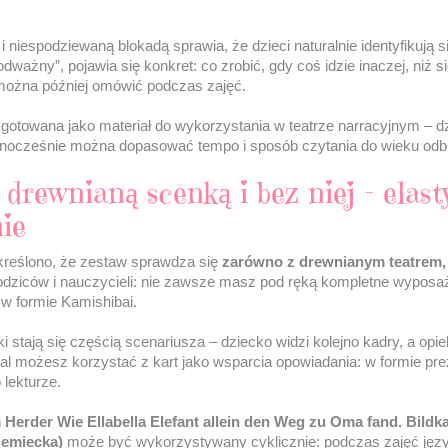
 niespodziewaną blokadą sprawia, że dzieci naturalnie identyfikują s
dważny”, pojawia się konkret: co zrobić, gdy coś idzie inaczej, niż 
 można później omówić podczas zajęć.
gotowana jako materiał do wykorzystania w teatrze narracyjnym – dz
dnocześnie można dopasować tempo i sposób czytania do wieku odb
 drewnianą scenką i bez niej – elas
ie
kreślono, że zestaw sprawdza się
zarówno z drewnianym teatrem, j
rodziców i nauczycieli: nie zawsze masz pod ręką kompletne wypos
 w formie Kamishibai.
i stają się częścią scenariusza – dziecko widzi kolejno kadry, a opi
al możesz korzystać z kart jako wsparcia opowiadania: w formie prez
 lekturze.
 Herder Wie Ellabella Elefant allein den Weg zu Oma fand. Bildka
iemiecka)
może być wykorzystywany cyklicznie: podczas zajęć jęz