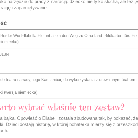
ako narzędzie do pracy z narracją: dziecko nie tylko słucha, ale też 
rację i zapamiętywanie.
ość
Herder Wie Ellabella Elefant allein den Weg zu Oma fand. Bildkarten fürs Erz
niemiecka)
318f4
 do teatru narracyjnego Kamishibai; do wykorzystania z drewnianym teatrem i
ki (wersja niemiecka)
rto wybrać właśnie ten zestaw?
a bajka. Opowieść o Ellabelli została zbudowana tak, by pokazać, ż
ki
. Dzieci dostają historię, w której bohaterka mierzy się z przeszko
ach.