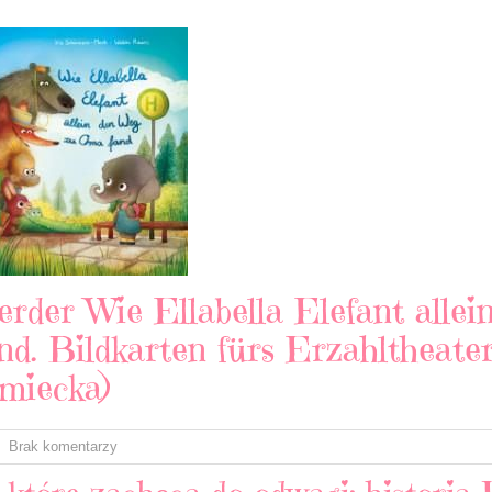
rder Wie Ellabella Elefant alle
d. Bildkarten fürs Erzahltheate
emiecka)
Brak komentarzy