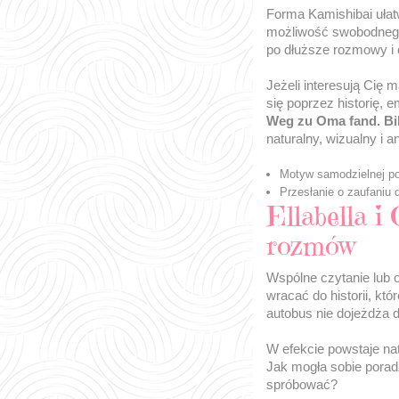
Forma Kamishibai ułat
możliwość swobodnego
po dłuższe rozmowy i 
Jeżeli interesują Cię 
się poprzez historię, 
Weg zu Oma fand. Bil
naturalny, wizualny i a
Motyw samodzielnej podr
Przesłanie o zaufaniu 
Ellabella i
rozmów
Wspólne czytanie lub 
wracać do historii, kt
autobus nie dojeżdża d
W efekcie powstaje nat
Jak mogła sobie poradz
spróbować?