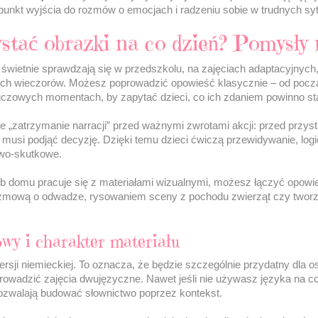
 punkt wyjścia do rozmów o emocjach i radzeniu sobie w trudnych sy
stać obrazki na co dzień? Pomysły 
 świetnie sprawdzają się w przedszkolu, na zajęciach adaptacyjnych
h wieczorów. Możesz poprowadzić opowieść klasycznie – od począ
czowych momentach, by zapytać dzieci, co ich zdaniem powinno stać
e „zatrzymanie narracji” przed ważnymi zwrotami akcji: przed przys
lla musi podjąć decyzję. Dzięki temu dzieci ćwiczą przewidywanie, log
wo-skutkowe.
lub domu pracuje się z materiałami wizualnymi, możesz łączyć opowi
zmową o odwadze, rysowaniem sceny z pochodu zwierząt czy tworze
wy i charakter materiału
sji niemieckiej. To oznacza, że będzie szczególnie przydatny dla o
prowadzić zajęcia dwujęzyczne. Nawet jeśli nie używasz języka na co
 pozwalają budować słownictwo poprzez kontekst.