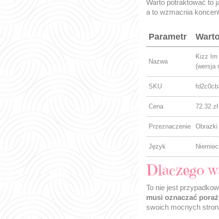
Warto potraktować to j
a to wzmacnia koncent
Parametr
Wart
Kizz Im 
Nazwa
(wersja 
SKU
fd2c0cb
Cena
72.32 zł
Przeznaczenie
Obrazki
Język
Niemiec
Dlaczego wa
To nie jest przypadkow
musi oznaczać poraż
swoich mocnych stron