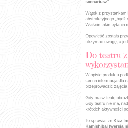
scenariusz”
.
Wątek z przystankami i
abstrakcyjnego „bądź o
Właśnie takie pytania
Opowieść została przy
utrzymać uwagę, a je
Do teatru z
wykorzystan
W opisie produktu pod
cenna informacja dla 
przeprowadzić zajęcia
Gdy masz teatr, obrazk
Gdy teatru nie ma, nad
krótkich aktywności po
To sprawia, że
Kizz Im
Kamishibai (wersja n