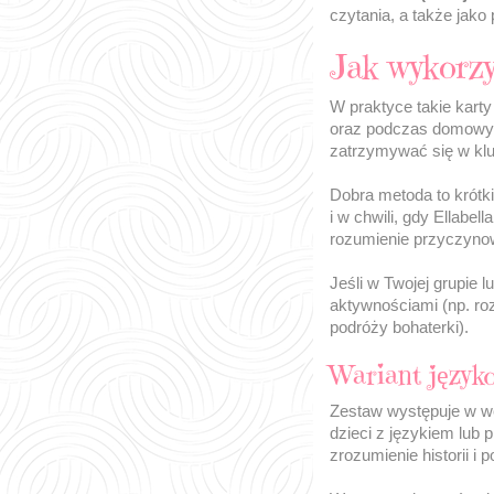
czytania, a także jako
Jak wykorzy
W praktyce takie karty
oraz podczas domowyc
zatrzymywać się w klu
Dobra metoda to krótki
i w chwili, gdy Ellabe
rozumienie przyczyno
Jeśli w Twojej grupie 
aktywnościami (np. ro
podróży bohaterki).
Wariant języko
Zestaw występuje w wer
dzieci z językiem lub 
zrozumienie historii i