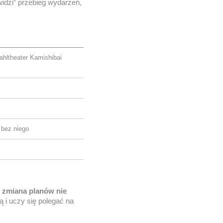
„widzi” przebieg wydarzeń,
ahltheater Kamishibai
 bez niego
e
zmiana planów nie
dą i uczy się polegać na