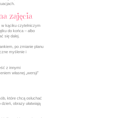
tuacjach.
na zajęcia
, w kąciku czytelniczym
tku do końca – albo
 się dalej.
tankiem, po zmianie planu
iczne myślenie i
eść z innymi
niem własnej „wersji”
sób, które chcą osłuchać
 dzień, obrazy ułatwiają