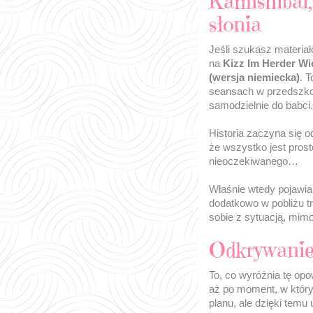
Kamishibai,
słonia
Jeśli szukasz materiał
na
Kizz Im Herder Wie
(wersja niemiecka)
. 
seansach w przedszkolu
samodzielnie do babci.
Historia zaczyna się 
że wszystko jest pros
nieoczekiwanego…
Właśnie wtedy pojawia
dodatkowo w pobliżu tr
sobie z sytuacją, mimo 
Odkrywanie 
To, co wyróżnia tę op
aż po moment, w którym
planu, ale dzięki temu