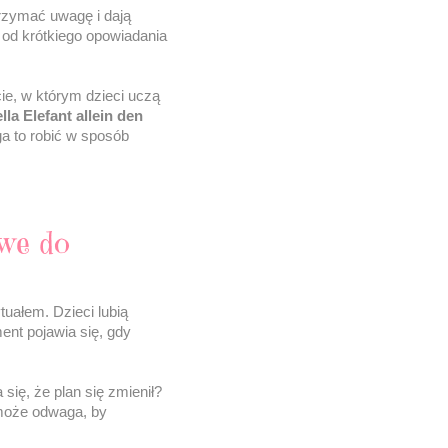
rzymać uwagę i dają
d krótkiego opowiadania
cie, w którym dzieci uczą
la Elefant allein den
 to robić w sposób
owe do
uałem. Dzieci lubią
ent pojawia się, gdy
się, że plan się zmienił?
 może odwaga, by