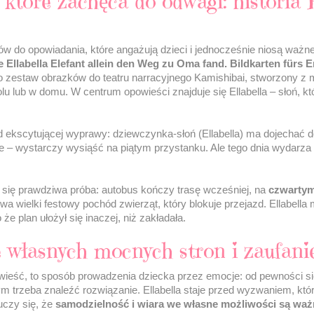
 które zachęca do odwagi: historia E
ów do opowiadania, które angażują dzieci i jednocześnie niosą ważn
 Ellabella Elefant allein den Weg zu Oma fand. Bildkarten fürs 
To zestaw obrazków do teatru narracyjnego Kamishibai, stworzony z
 lub w domu. W centrum opowieści znajduje się Ellabella – słoń, któ
od ekscytującej wyprawy: dziewczynka-słoń (Ellabella) ma dojechać 
te – wystarczy wysiąść na piątym przystanku. Ale tego dnia wydarza 
 się prawdziwa próba: autobus kończy trasę wcześniej, na
czwarty
wa wielki festowy pochód zwierząt, który blokuje przejazd. Ellabella
że plan ułożył się inaczej, niż zakładała.
własnych mocnych stron i zaufanie
owieść, to sposób prowadzenia dziecka przez emocje: od pewności si
 trzeba znaleźć rozwiązanie. Ellabella staje przed wyzwaniem, które
 uczy się, że
samodzielność i wiara we własne możliwości są ważn