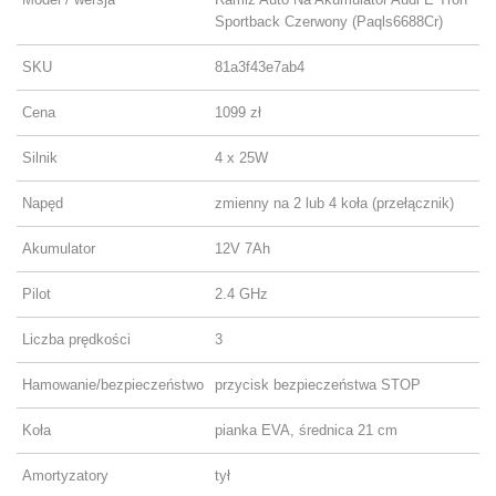
Sportback Czerwony (Paqls6688Cr)
SKU
81a3f43e7ab4
Cena
1099 zł
Silnik
4 x 25W
Napęd
zmienny na 2 lub 4 koła (przełącznik)
Akumulator
12V 7Ah
Pilot
2.4 GHz
Liczba prędkości
3
Hamowanie/bezpieczeństwo
przycisk bezpieczeństwa STOP
Koła
pianka EVA, średnica 21 cm
Amortyzatory
tył