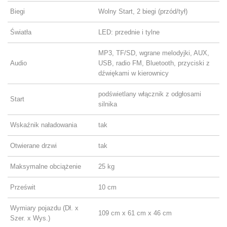
Biegi
Wolny Start, 2 biegi (przód/tył)
Światła
LED: przednie i tylne
MP3, TF/SD, wgrane melodyjki, AUX,
Audio
USB, radio FM, Bluetooth, przyciski z
dźwiękami w kierownicy
podświetlany włącznik z odgłosami
Start
silnika
Wskaźnik naładowania
tak
Otwierane drzwi
tak
Maksymalne obciążenie
25 kg
Prześwit
10 cm
Wymiary pojazdu (Dł. x
109 cm x 61 cm x 46 cm
Szer. x Wys.)