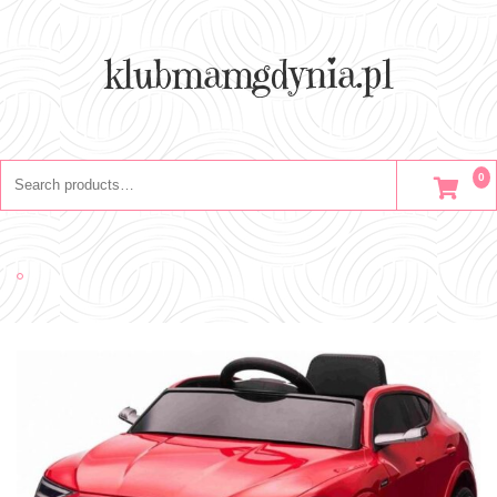
Skip
to
content
klubmamgdynia.pl
Search
0
for: