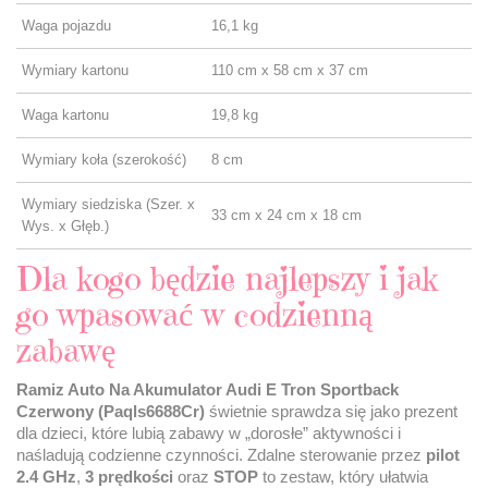
Waga pojazdu
16,1 kg
Wymiary kartonu
110 cm x 58 cm x 37 cm
Waga kartonu
19,8 kg
Wymiary koła (szerokość)
8 cm
Wymiary siedziska (Szer. x
33 cm x 24 cm x 18 cm
Wys. x Głęb.)
Dla kogo będzie najlepszy i jak
go wpasować w codzienną
zabawę
Ramiz Auto Na Akumulator Audi E Tron Sportback
Czerwony (Paqls6688Cr)
świetnie sprawdza się jako prezent
dla dzieci, które lubią zabawy w „dorosłe” aktywności i
naśladują codzienne czynności. Zdalne sterowanie przez
pilot
2.4 GHz
,
3 prędkości
oraz
STOP
to zestaw, który ułatwia