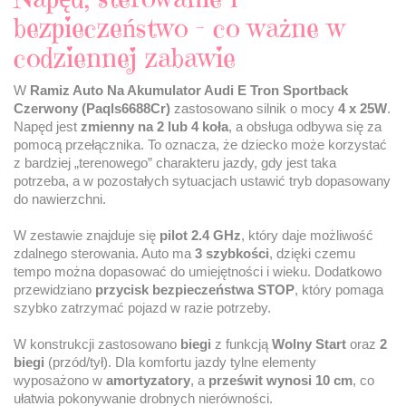
bezpieczeństwo – co ważne w
codziennej zabawie
W
Ramiz Auto Na Akumulator Audi E Tron Sportback
Czerwony (Paqls6688Cr)
zastosowano silnik o mocy
4 x 25W
.
Napęd jest
zmienny na 2 lub 4 koła
, a obsługa odbywa się za
pomocą przełącznika. To oznacza, że dziecko może korzystać
z bardziej „terenowego” charakteru jazdy, gdy jest taka
potrzeba, a w pozostałych sytuacjach ustawić tryb dopasowany
do nawierzchni.
W zestawie znajduje się
pilot 2.4 GHz
, który daje możliwość
zdalnego sterowania. Auto ma
3 szybkości
, dzięki czemu
tempo można dopasować do umiejętności i wieku. Dodatkowo
przewidziano
przycisk bezpieczeństwa STOP
, który pomaga
szybko zatrzymać pojazd w razie potrzeby.
W konstrukcji zastosowano
biegi
z funkcją
Wolny Start
oraz
2
biegi
(przód/tył). Dla komfortu jazdy tylne elementy
wyposażono w
amortyzatory
, a
prześwit wynosi 10 cm
, co
ułatwia pokonywanie drobnych nierówności.