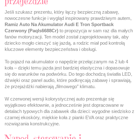
przejeździe
Jeśli szukasz prezentu, który łączy bezpieczną zabawę,
nowoczesne funkcje i wygląd inspirowany prawdziwym autem,
Ramiz Auto Na Akumulator Audi E Tron Sportback
Czerwony (Paqls6688Cr)
to propozycja w sam raz dla małych
fanów motoryzacji. Ten model został zaprojektowany tak, aby
dziecko mogło cieszyć się jazdą, a rodzic miał pod kontrolą
kluczowe elementy bezpieczeństwa i obsługi.
To pojazd na akumulator o napędzie przełączanym na 2 lub 4
koła – dzięki temu jazda jest bardziej elastyczna i dopasowuje
się do warunków na podwórku. Do tego dochodzą światła LED,
dźwięki oraz panel audio, które podkręcają zabawę i sprawiają,
że przejażdżki nabierają „filmowego” klimatu.
W czerwonej wersji kolorystycznej auto prezentuje się
wyjątkowo efektownie, a jednocześnie jest dopracowane w
detalach typowych dla zabawek dla dzieci: wygodne siedzisko z
czarnej ekoskóry, miękkie koła z pianki EVA oraz praktyczne
rozwiązania konstrukcyjne.
Napęd, sterowanie i