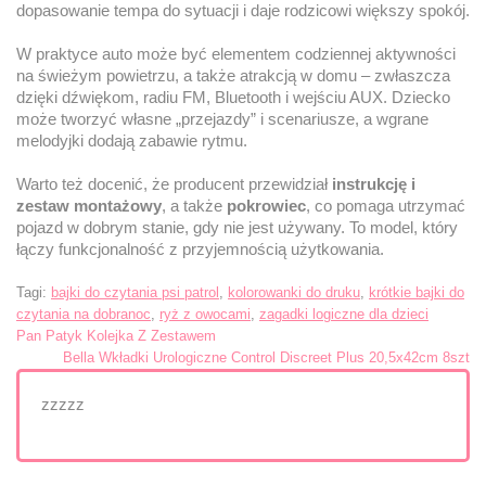
dopasowanie tempa do sytuacji i daje rodzicowi większy spokój.
W praktyce auto może być elementem codziennej aktywności
na świeżym powietrzu, a także atrakcją w domu – zwłaszcza
dzięki dźwiękom, radiu FM, Bluetooth i wejściu AUX. Dziecko
może tworzyć własne „przejazdy” i scenariusze, a wgrane
melodyjki dodają zabawie rytmu.
Warto też docenić, że producent przewidział
instrukcję i
zestaw montażowy
, a także
pokrowiec
, co pomaga utrzymać
pojazd w dobrym stanie, gdy nie jest używany. To model, który
łączy funkcjonalność z przyjemnością użytkowania.
Tagi:
bajki do czytania psi patrol
,
kolorowanki do druku
,
krótkie bajki do
czytania na dobranoc
,
ryż z owocami
,
zagadki logiczne dla dzieci
Nawigacja
Pan Patyk Kolejka Z Zestawem
Bella Wkładki Urologiczne Control Discreet Plus 20,5x42cm 8szt
wpisu
zzzzz