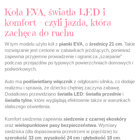
Koła EVA, światła LED i
komfort – czyli jazda, która
zachęca do ruchu
W tym modelu użyto kół z
pianki EVA
, o
średnicy 21 cm
. Takie
rozwiązanie jest cenione w zabawkach jeżdżących, ponieważ
zapewnia przyjemne prowadzenie i ogranicza „szarpanie”
podczas przejazdów po typowych powierzchniach domowych i
podwórkowych.
Auto ma
podświetlany włącznik
z odgłosami silnika, co dodaje
realizmu i sprawia, że dziecko chętniej zaczyna zabawę.
Dodatkowo przewidziano
światła LED
:
światła przednie
i
światła tylne
, które wyglądają efektownie także w warunkach
słabszego oświetlenia.
Komfort siedzenia zapewnia
siedzenie z czarnej ekoskóry
oraz
wielopunktowe pasy bezpieczeństwa
. Wymiary
siedziska (dla dopasowania przestrzeni w pojeździe) to:
szerokość 33 cm
,
wysokość 24 cm
i
głębokość 18 cm
.