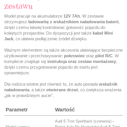
zestawu
Model pracuje na akumulatorze
12V 7Ah
. W zestawie
otrzymujesz
ładowarkę z wskaźnikiem naładowania baterii
,
dzięki czemu łatwiej kontrolować gotowość pojazdu do
kolejnych przejazdów. Do dyspozycji jest także
kabel Mini
Jack
, co ułatwia podłączenie źródeł dźwięku.
Ważnym elementem są także akcesoria ułatwiające bezpieczne
użytkowanie i przechowywanie:
pokrowiec
oraz
pilot R/C
. W
komplecie znajduje się
instrukcja oraz zestaw montażowy
,
dzięki czemu przygotowanie pojazdu do startu jest
sprawniejsze.
Dla rodzica istotne jest również to, że auto posiada
wskaźnik
naładowania
, a także
otwierane drzwi
, co zwiększa wrażenia
„jak w prawdziwym aucie”.
Parametr
Wartość
Audi E-Tron Sportback (czerwony) –
Model / wersja
Ramiz Auto Na Akumulator Audi E Tron