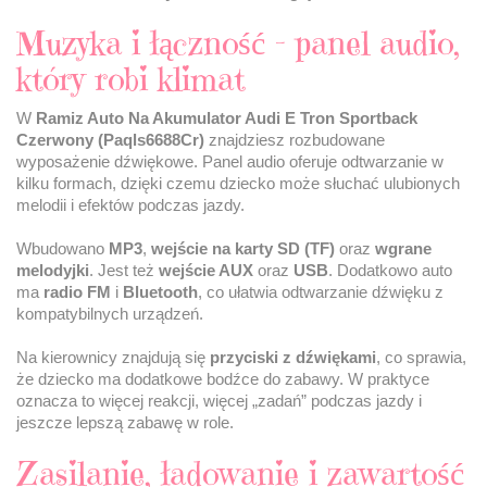
Muzyka i łączność – panel audio,
który robi klimat
W
Ramiz Auto Na Akumulator Audi E Tron Sportback
Czerwony (Paqls6688Cr)
znajdziesz rozbudowane
wyposażenie dźwiękowe. Panel audio oferuje odtwarzanie w
kilku formach, dzięki czemu dziecko może słuchać ulubionych
melodii i efektów podczas jazdy.
Wbudowano
MP3
,
wejście na karty SD (TF)
oraz
wgrane
melodyjki
. Jest też
wejście AUX
oraz
USB
. Dodatkowo auto
ma
radio FM
i
Bluetooth
, co ułatwia odtwarzanie dźwięku z
kompatybilnych urządzeń.
Na kierownicy znajdują się
przyciski z dźwiękami
, co sprawia,
że dziecko ma dodatkowe bodźce do zabawy. W praktyce
oznacza to więcej reakcji, więcej „zadań” podczas jazdy i
jeszcze lepszą zabawę w role.
Zasilanie, ładowanie i zawartość