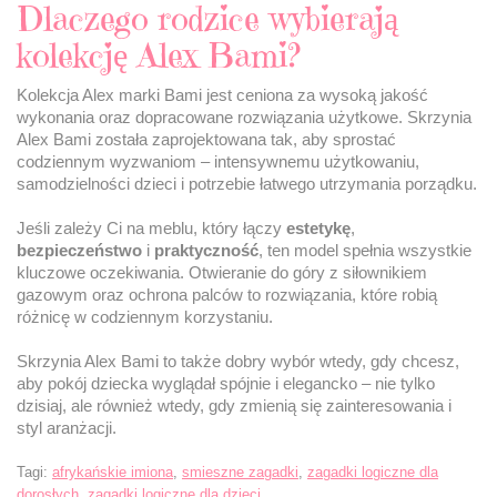
Dlaczego rodzice wybierają
kolekcję Alex Bami?
Kolekcja Alex marki Bami jest ceniona za wysoką jakość
wykonania oraz dopracowane rozwiązania użytkowe. Skrzynia
Alex Bami została zaprojektowana tak, aby sprostać
codziennym wyzwaniom – intensywnemu użytkowaniu,
samodzielności dzieci i potrzebie łatwego utrzymania porządku.
Jeśli zależy Ci na meblu, który łączy
estetykę
,
bezpieczeństwo
i
praktyczność
, ten model spełnia wszystkie
kluczowe oczekiwania. Otwieranie do góry z siłownikiem
gazowym oraz ochrona palców to rozwiązania, które robią
różnicę w codziennym korzystaniu.
Skrzynia Alex Bami to także dobry wybór wtedy, gdy chcesz,
aby pokój dziecka wyglądał spójnie i elegancko – nie tylko
dzisiaj, ale również wtedy, gdy zmienią się zainteresowania i
styl aranżacji.
Tagi:
afrykańskie imiona
,
smieszne zagadki
,
zagadki logiczne dla
dorosłych
,
zagadki logiczne dla dzieci