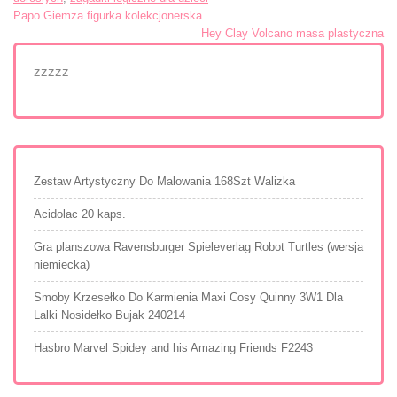
Nawigacja
Papo Giemza figurka kolekcjonerska
Hey Clay Volcano masa plastyczna
wpisu
zzzzz
Zestaw Artystyczny Do Malowania 168Szt Walizka
Acidolac 20 kaps.
Gra planszowa Ravensburger Spieleverlag Robot Turtles (wersja
niemiecka)
Smoby Krzesełko Do Karmienia Maxi Cosy Quinny 3W1 Dla
Lalki Nosidełko Bujak 240214
Hasbro Marvel Spidey and his Amazing Friends F2243