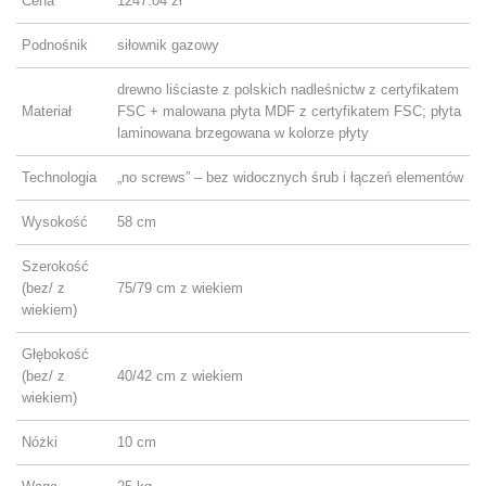
Cena
1247.04 zł
Podnośnik
siłownik gazowy
drewno liściaste z polskich nadleśnictw z certyfikatem
Materiał
FSC + malowana płyta MDF z certyfikatem FSC; płyta
laminowana brzegowana w kolorze płyty
Technologia
„no screws” – bez widocznych śrub i łączeń elementów
Wysokość
58 cm
Szerokość
(bez/ z
75/79 cm z wiekiem
wiekiem)
Głębokość
(bez/ z
40/42 cm z wiekiem
wiekiem)
Nóżki
10 cm