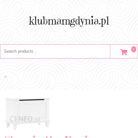
Skip
to
content
klubmamgdynia.pl
Search
0
for: